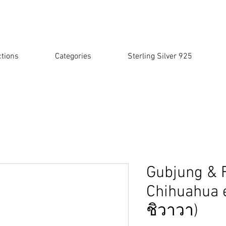
ctions
Categories
Sterling Silver 925
Gubjung & 
Chihuahua e
ชิวาวา)