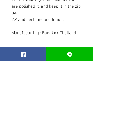
are polished it, and keep it in the zip
bag.
2.Avoid perfume and lotion.
Manufacturing : Bangkok Thailand
Related Products
Best seller