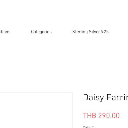
ctions
Categories
Sterling Silver 925
Daisy Earrin
Pr
THB 290.00
Color
*