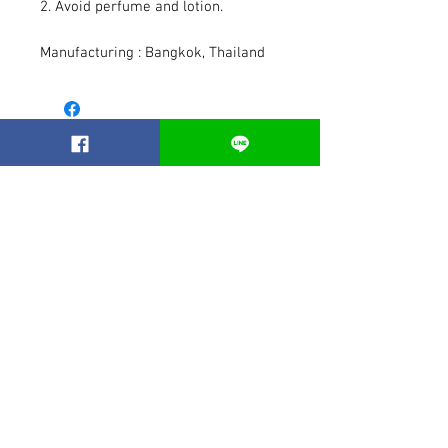
2. Avoid perfume and lotion.
Manufacturing : Bangkok, Thailand
Related Products
Best seller