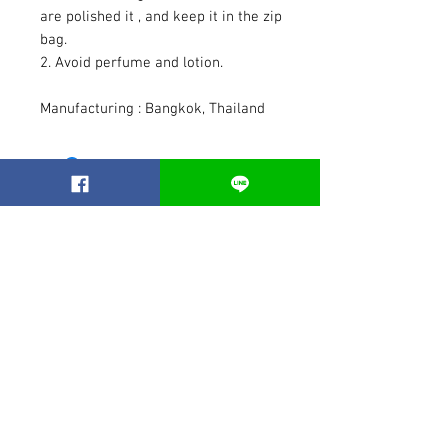
are polished it , and keep it in the zip
bag.
2. Avoid perfume and lotion.
Manufacturing : Bangkok, Thailand
Related Products
Best seller