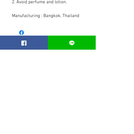
2. Avoid perfume and lotion.
Manufacturing : Bangkok, Thailand
Related Products
Best seller